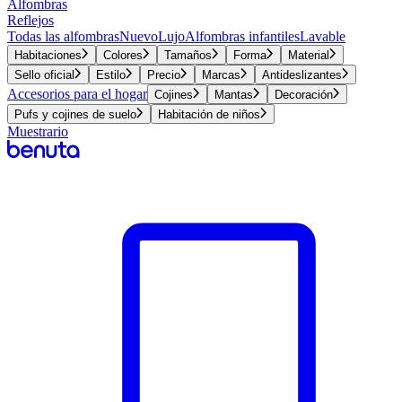
Alfombras
Reflejos
Todas las alfombras
Nuevo
Lujo
Alfombras infantiles
Lavable
Habitaciones
Colores
Tamaños
Forma
Material
Sello oficial
Estilo
Precio
Marcas
Antideslizantes
Accesorios para el hogar
Cojines
Mantas
Decoración
Pufs y cojines de suelo
Habitación de niños
Muestrario