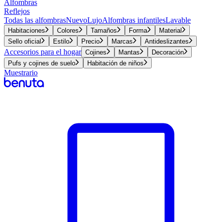
Alfombras
Reflejos
Todas las alfombras
Nuevo
Lujo
Alfombras infantiles
Lavable
Habitaciones
Colores
Tamaños
Forma
Material
Sello oficial
Estilo
Precio
Marcas
Antideslizantes
Accesorios para el hogar
Cojines
Mantas
Decoración
Pufs y cojines de suelo
Habitación de niños
Muestrario