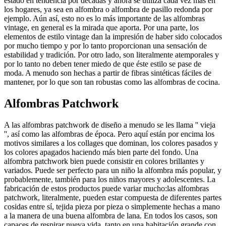
estado en tendencia por decadas y ahora se utiliza cada vez más en
los hogares, ya sea en alfombra o alfombra de pasillo redonda por
ejemplo. Aún así, esto no es lo más importante de las alfombras
vintage, en general es la mirada que aporta. Por una parte, los
elementos de estilo vintage dan la impresión de haber sido colocados
por mucho tiempo y por lo tanto proporcionan una sensación de
estabilidad y tradición. Por otro lado, son literalmente atemporales y
por lo tanto no deben tener miedo de que éste estilo se pase de
moda. A menudo son hechas a partir de fibras sintéticas fáciles de
mantener, por lo que son tan robustas como las alfombras de cocina.
Alfombras Patchwork
A las alfombras patchwork de diseño a menudo se les llama '' vieja
'', así como las alfombras de época. Pero aquí están por encima los
motivos similares a los collages que dominan, los colores pasados ​​y
los colores apagados haciendo más bien parte del fondo. Una
alfombra patchwork bien puede consistir en colores brillantes y
variados. Puede ser perfecto para un niño la alfombra más popular, y
probablemente, también para los niños mayores y adolescentes. La
fabricación de estos productos puede variar mucho:las alfombras
patchwork, literalmente, pueden estar compuesta de diferentes partes
cosidas entre sí, tejida pieza por pieza o simplemente hechas a mano
a la manera de una buena alfombra de lana. En todos los casos, son
capaces de respirar nueva vida, tanto en una habitación grande con