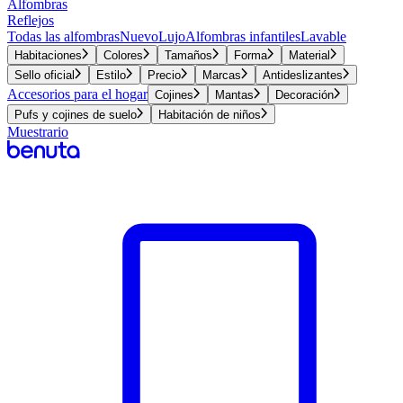
Alfombras
Reflejos
Todas las alfombras
Nuevo
Lujo
Alfombras infantiles
Lavable
Habitaciones
Colores
Tamaños
Forma
Material
Sello oficial
Estilo
Precio
Marcas
Antideslizantes
Accesorios para el hogar
Cojines
Mantas
Decoración
Pufs y cojines de suelo
Habitación de niños
Muestrario