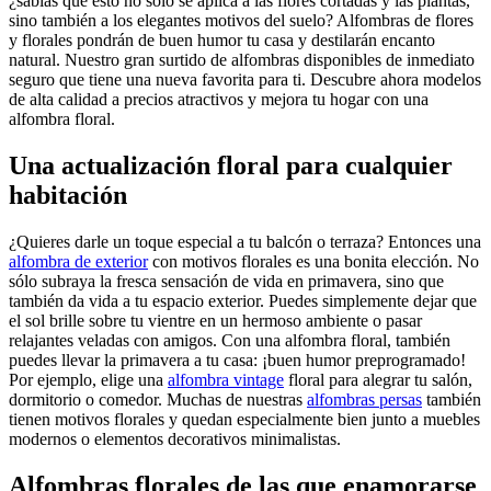
¿sabías que esto no sólo se aplica a las flores cortadas y las plantas,
sino también a los elegantes motivos del suelo? Alfombras de flores
y florales pondrán de buen humor tu casa y destilarán encanto
natural. Nuestro gran surtido de alfombras disponibles de inmediato
seguro que tiene una nueva favorita para ti. Descubre ahora modelos
de alta calidad a precios atractivos y mejora tu hogar con una
alfombra floral.
Una actualización floral para cualquier
habitación
¿Quieres darle un toque especial a tu balcón o terraza? Entonces una
alfombra de exterior
con motivos florales es una bonita elección. No
sólo subraya la fresca sensación de vida en primavera, sino que
también da vida a tu espacio exterior. Puedes simplemente dejar que
el sol brille sobre tu vientre en un hermoso ambiente o pasar
relajantes veladas con amigos. Con una alfombra floral, también
puedes llevar la primavera a tu casa: ¡buen humor preprogramado!
Por ejemplo, elige una
alfombra vintage
floral para alegrar tu salón,
dormitorio o comedor. Muchas de nuestras
alfombras persas
también
tienen motivos florales y quedan especialmente bien junto a muebles
modernos o elementos decorativos minimalistas.
Alfombras florales de las que enamorarse