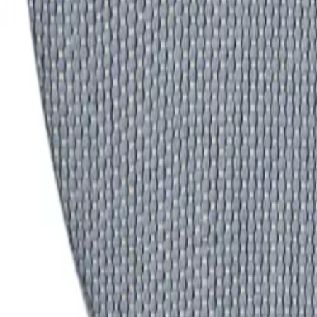
Pure
Alfombra redonda de lana Rocco Azul
(
1576
Comentarios
)
IVA incluido
Color
:
Azul