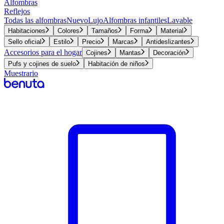
Alfombras
Reflejos
Todas las alfombras
Nuevo
Lujo
Alfombras infantiles
Lavable
Habitaciones
Colores
Tamaños
Forma
Material
Sello oficial
Estilo
Precio
Marcas
Antideslizantes
Accesorios para el hogar
Cojines
Mantas
Decoración
Pufs y cojines de suelo
Habitación de niños
Muestrario