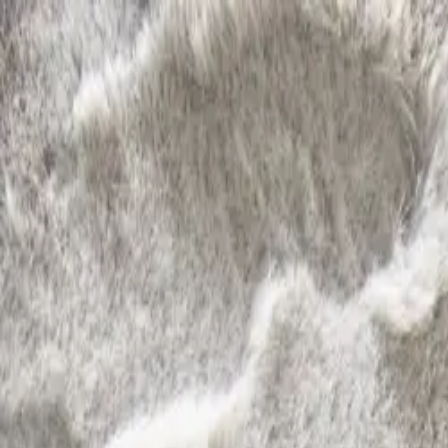
Envío gratuito: | Envío Prio:
Ayuda y contacto
ES
Alfombras
Accesorios para el hogar
Rebajas %
Muestrario
Buscar