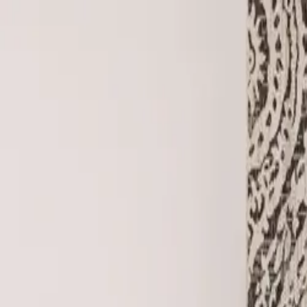
Envío gratuito: | Envío Prio:
Ayuda y contacto
ES
Alfombras
Accesorios para el hogar
Rebajas %
Muestrario
Buscar