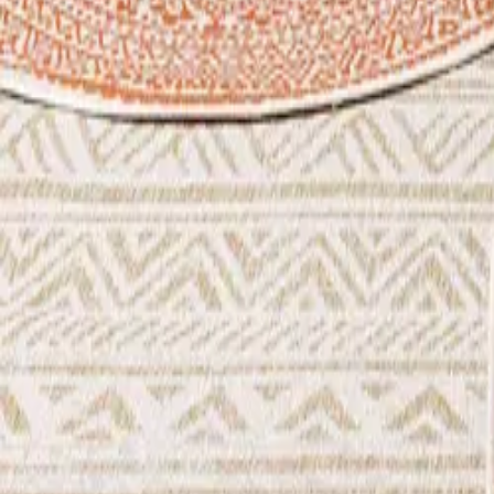
Nest
Alfombra de interior y exterior Cleo Negro
(
49
Comentarios
)
IVA incluido
Color
:
Negro