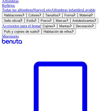
Alfombras
Reflejos
Todas las alfombras
Nuevo
Lujo
Alfombras infantiles
Lavable
Habitaciones
Colores
Tamaños
Forma
Material
Sello oficial
Estilo
Precio
Marcas
Antideslizantes
Accesorios para el hogar
Cojines
Mantas
Decoración
Pufs y cojines de suelo
Habitación de niños
Muestrario