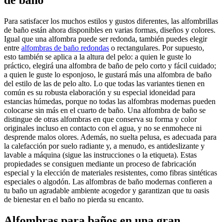
de baño
Para satisfacer los muchos estilos y gustos diferentes, las alfombrillas
de baño están ahora disponibles en varias formas, diseños y colores.
Igual que una alfombra puede ser redonda, también puedes elegir
entre
alfombras de baño redondas
o rectangulares. Por supuesto,
esto también se aplica a la altura del pelo: a quien le guste lo
práctico, elegirá una alfombra de baño de pelo corto y fácil cuidado;
a quien le guste lo esponjoso, le gustará más una alfombra de baño
del estilo de las de pelo alto. Lo que todas las variantes tienen en
común es su robusta elaboración y su especial idoneidad para
estancias húmedas, porque no todas las alfombras modernas pueden
colocarse sin más en el cuarto de baño. Una alfombra de baño se
distingue de otras alfombras en que conserva su forma y color
originales incluso en contacto con el agua, y no se enmohece ni
desprende malos olores. Además, no suelta pelusa, es adecuada para
la calefacción por suelo radiante y, a menudo, es antideslizante y
lavable a máquina (sigue las instrucciones o la etiqueta). Estas
propiedades se consiguen mediante un proceso de fabricación
especial y la elección de materiales resistentes, como fibras sintéticas
especiales o algodón. Las alfombras de baño modernas confieren a
tu baño un agradable ambiente acogedor y garantizan que tu oasis
de bienestar en el baño no pierda su encanto.
Alfombras para baños en una gran