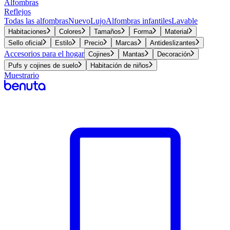
Alfombras
Reflejos
Todas las alfombras
Nuevo
Lujo
Alfombras infantiles
Lavable
Habitaciones
Colores
Tamaños
Forma
Material
Sello oficial
Estilo
Precio
Marcas
Antideslizantes
Accesorios para el hogar
Cojines
Mantas
Decoración
Pufs y cojines de suelo
Habitación de niños
Muestrario