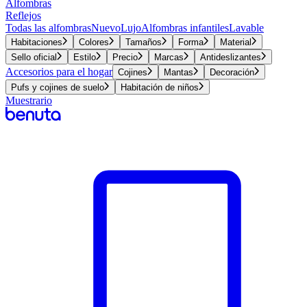
Alfombras
Reflejos
Todas las alfombras
Nuevo
Lujo
Alfombras infantiles
Lavable
Habitaciones
Colores
Tamaños
Forma
Material
Sello oficial
Estilo
Precio
Marcas
Antideslizantes
Accesorios para el hogar
Cojines
Mantas
Decoración
Pufs y cojines de suelo
Habitación de niños
Muestrario